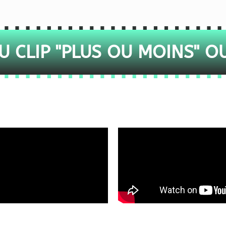
 CLIP "PLUS OU MOINS" O