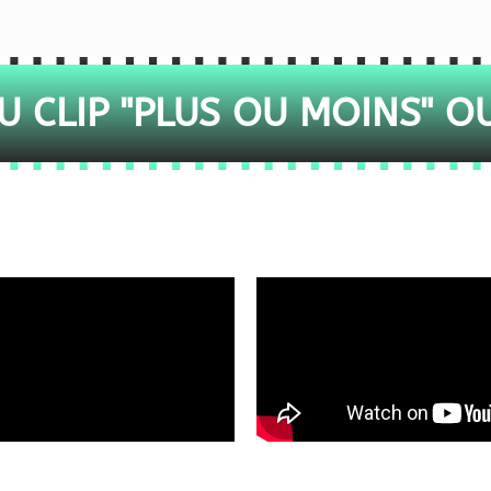
 CLIP "PLUS OU MOINS" O