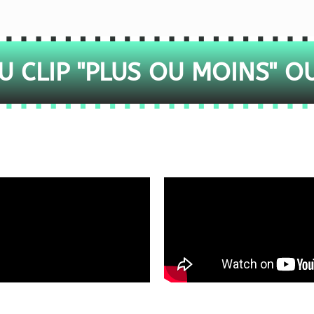
 CLIP "PLUS OU MOINS" O