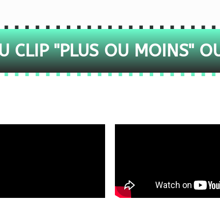
 CLIP "PLUS OU MOINS" O