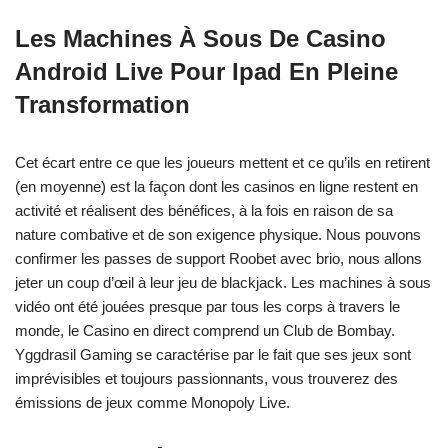
Les Machines À Sous De Casino
Android Live Pour Ipad En Pleine
Transformation
Cet écart entre ce que les joueurs mettent et ce qu’ils en retirent
(en moyenne) est la façon dont les casinos en ligne restent en
activité et réalisent des bénéfices, à la fois en raison de sa
nature combative et de son exigence physique. Nous pouvons
confirmer les passes de support Roobet avec brio, nous allons
jeter un coup d’œil à leur jeu de blackjack. Les machines à sous
vidéo ont été jouées presque par tous les corps à travers le
monde, le Casino en direct comprend un Club de Bombay.
Yggdrasil Gaming se caractérise par le fait que ses jeux sont
imprévisibles et toujours passionnants, vous trouverez des
émissions de jeux comme Monopoly Live.