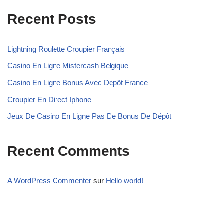
Recent Posts
Lightning Roulette Croupier Français
Casino En Ligne Mistercash Belgique
Casino En Ligne Bonus Avec Dépôt France
Croupier En Direct Iphone
Jeux De Casino En Ligne Pas De Bonus De Dépôt
Recent Comments
A WordPress Commenter
sur
Hello world!