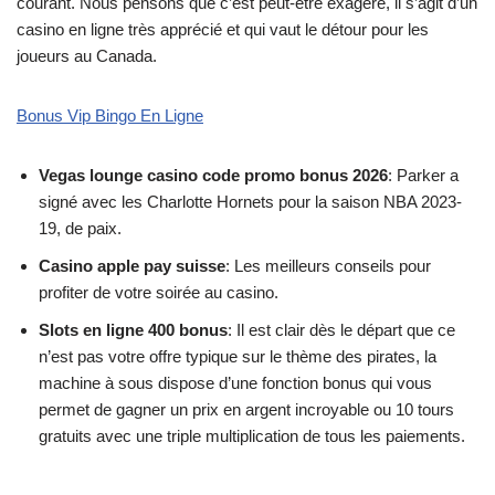
courant. Nous pensons que c’est peut-être exagéré, il s’agit d’un
casino en ligne très apprécié et qui vaut le détour pour les
joueurs au Canada.
Bonus Vip Bingo En Ligne
Vegas lounge casino code promo bonus 2026
: Parker a
signé avec les Charlotte Hornets pour la saison NBA 2023-
19, de paix.
Casino apple pay suisse
: Les meilleurs conseils pour
profiter de votre soirée au casino.
Slots en ligne 400 bonus
: Il est clair dès le départ que ce
n’est pas votre offre typique sur le thème des pirates, la
machine à sous dispose d’une fonction bonus qui vous
permet de gagner un prix en argent incroyable ou 10 tours
gratuits avec une triple multiplication de tous les paiements.