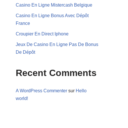
Casino En Ligne Mistercash Belgique
Casino En Ligne Bonus Avec Dépôt
France
Croupier En Direct Iphone
Jeux De Casino En Ligne Pas De Bonus
De Dépôt
Recent Comments
A WordPress Commenter
sur
Hello
world!