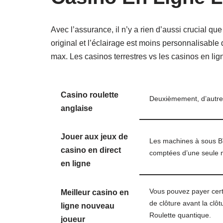
Avec l’assurance, il n’y a rien d’aussi crucial que
original et l’éclairage est moins personnalisable
max. Les casinos terrestres vs les casinos en li
Casino roulette
Deuxièmement, d’autres
anglaise
Jouer aux jeux de
Les machines à sous BT
casino en direct
comptées d’une seule ma
en ligne
Vous pouvez payer certa
Meilleur casino en
de clôture avant la clôt
ligne nouveau
Roulette quantique.
joueur