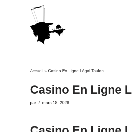
Aller
au
contenu
Accueil
»
Casino En Ligne Légal Toulon
Casino En Ligne L
par
mars 18, 2026
Casino En Ligne L