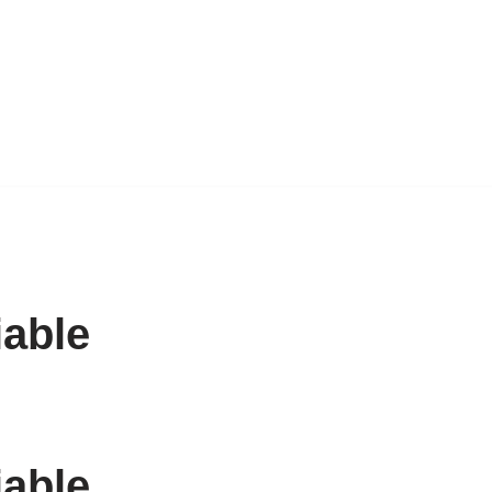
iable
iable