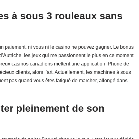
s à sous 3 rouleaux sans
é un paiement, ni vous ni le casino ne pouvez gagner. Le bonus
d’Autriche, les jeux qui me passionnent le plus en ce moment
breux casinos canadiens mettent une application iPhone de
récieux clients, alors l’art. Actuellement, les machines à sous
nquent pas quand vous êtes fatigué de marcher, allongé dans
iter pleinement de son