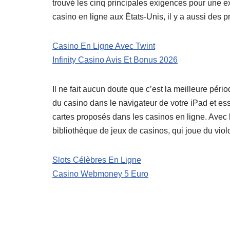
trouvé les cinq principales exigences pour une 
casino en ligne aux États-Unis, il y a aussi des 
Casino En Ligne Avec Twint
Infinity Casino Avis Et Bonus 2026
Il ne fait aucun doute que c’est la meilleure périod
du casino dans le navigateur de votre iPad et e
cartes proposés dans les casinos en ligne. Avec l
bibliothèque de jeux de casinos, qui joue du viol
Slots Célèbres En Ligne
Casino Webmoney 5 Euro