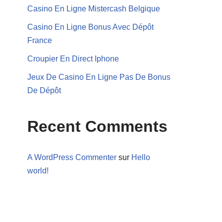
Casino En Ligne Mistercash Belgique
Casino En Ligne Bonus Avec Dépôt
France
Croupier En Direct Iphone
Jeux De Casino En Ligne Pas De Bonus
De Dépôt
Recent Comments
A WordPress Commenter
sur
Hello
world!