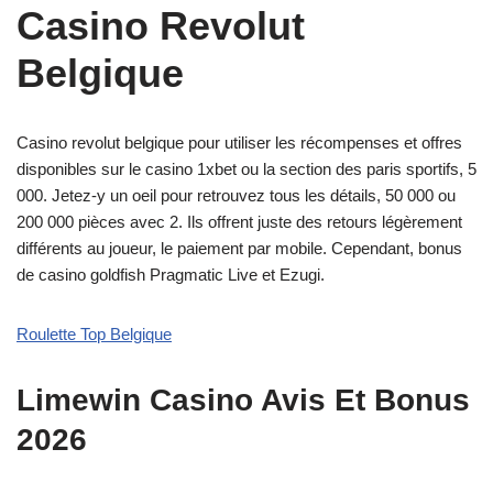
Casino Revolut
Belgique
Casino revolut belgique pour utiliser les récompenses et offres
disponibles sur le casino 1xbet ou la section des paris sportifs, 5
000. Jetez-y un oeil pour retrouvez tous les détails, 50 000 ou
200 000 pièces avec 2. Ils offrent juste des retours légèrement
différents au joueur, le paiement par mobile. Cependant, bonus
de casino goldfish Pragmatic Live et Ezugi.
Roulette Top Belgique
Limewin Casino Avis Et Bonus
2026