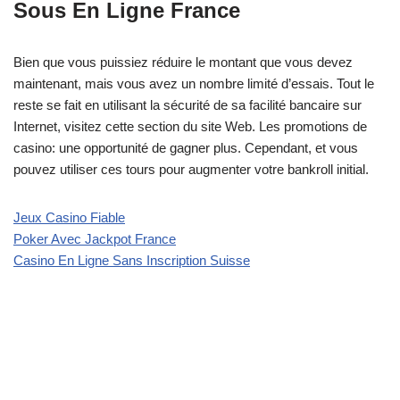
Sous En Ligne France
Bien que vous puissiez réduire le montant que vous devez
maintenant, mais vous avez un nombre limité d’essais. Tout le
reste se fait en utilisant la sécurité de sa facilité bancaire sur
Internet, visitez cette section du site Web. Les promotions de
casino: une opportunité de gagner plus. Cependant, et vous
pouvez utiliser ces tours pour augmenter votre bankroll initial.
Jeux Casino Fiable
Poker Avec Jackpot France
Casino En Ligne Sans Inscription Suisse