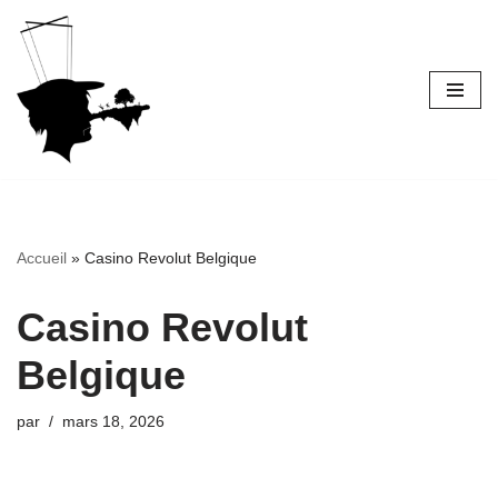
Aller
au
contenu
Accueil
»
Casino Revolut Belgique
Casino Revolut
Belgique
par
mars 18, 2026