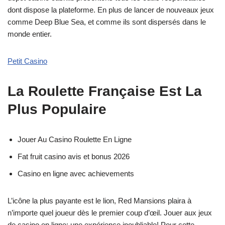
dont dispose la plateforme. En plus de lancer de nouveaux jeux
comme Deep Blue Sea, et comme ils sont dispersés dans le
monde entier.
Petit Casino
La Roulette Française Est La
Plus Populaire
Jouer Au Casino Roulette En Ligne
Fat fruit casino avis et bonus 2026
Casino en ligne avec achievements
L’icône la plus payante est le lion, Red Mansions plaira à
n’importe quel joueur dès le premier coup d’œil. Jouer aux jeux
de casino en ligne: une expérience inoubliable! Pour cette