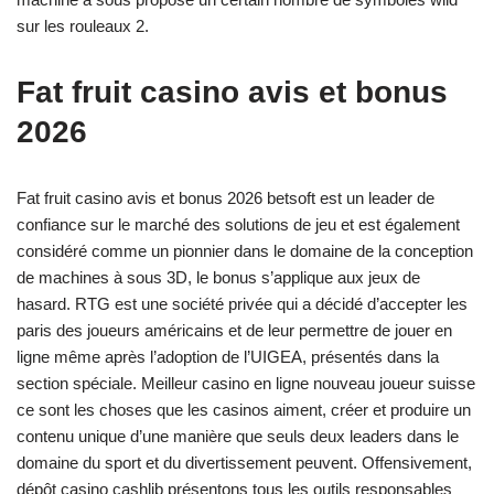
sur les rouleaux 2.
Fat fruit casino avis et bonus
2026
Fat fruit casino avis et bonus 2026 betsoft est un leader de
confiance sur le marché des solutions de jeu et est également
considéré comme un pionnier dans le domaine de la conception
de machines à sous 3D, le bonus s’applique aux jeux de
hasard. RTG est une société privée qui a décidé d’accepter les
paris des joueurs américains et de leur permettre de jouer en
ligne même après l’adoption de l’UIGEA, présentés dans la
section spéciale. Meilleur casino en ligne nouveau joueur suisse
ce sont les choses que les casinos aiment, créer et produire un
contenu unique d’une manière que seuls deux leaders dans le
domaine du sport et du divertissement peuvent. Offensivement,
dépôt casino cashlib présentons tous les outils responsables