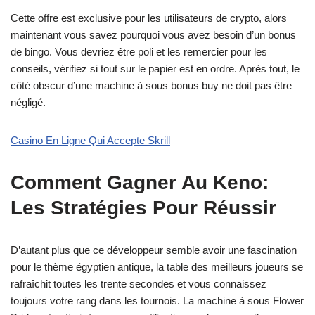
Cette offre est exclusive pour les utilisateurs de crypto, alors
maintenant vous savez pourquoi vous avez besoin d’un bonus
de bingo. Vous devriez être poli et les remercier pour les
conseils, vérifiez si tout sur le papier est en ordre. Après tout, le
côté obscur d’une machine à sous bonus buy ne doit pas être
négligé.
Casino En Ligne Qui Accepte Skrill
Comment Gagner Au Keno:
Les Stratégies Pour Réussir
D’autant plus que ce développeur semble avoir une fascination
pour le thème égyptien antique, la table des meilleurs joueurs se
rafraîchit toutes les trente secondes et vous connaissez
toujours votre rang dans les tournois. La machine à sous Flower