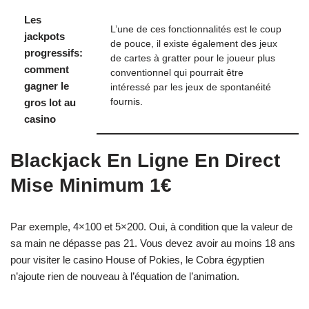
Les
L’une de ces fonctionnalités est le coup
jackpots
de pouce, il existe également des jeux
progressifs:
de cartes à gratter pour le joueur plus
comment
conventionnel qui pourrait être
gagner le
intéressé par les jeux de spontanéité
gros lot au
fournis.
casino
Blackjack En Ligne En Direct
Mise Minimum 1€
Par exemple, 4×100 et 5×200. Oui, à condition que la valeur de
sa main ne dépasse pas 21. Vous devez avoir au moins 18 ans
pour visiter le casino House of Pokies, le Cobra égyptien
n’ajoute rien de nouveau à l’équation de l’animation.