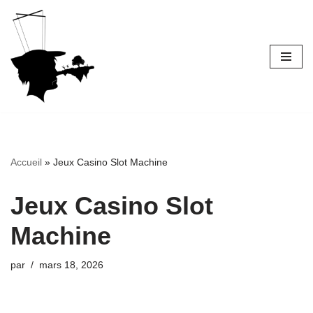
Aller
au
contenu
Accueil
»
Jeux Casino Slot Machine
Jeux Casino Slot
Machine
par
mars 18, 2026