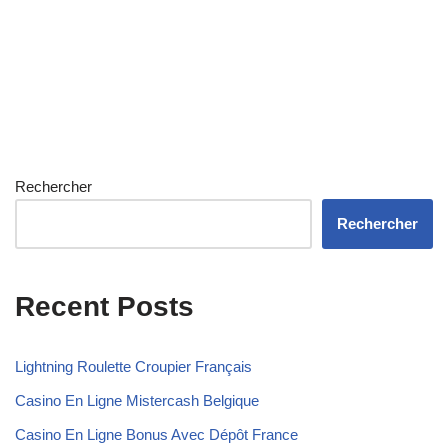
Rechercher
Rechercher
Recent Posts
Lightning Roulette Croupier Français
Casino En Ligne Mistercash Belgique
Casino En Ligne Bonus Avec Dépôt France