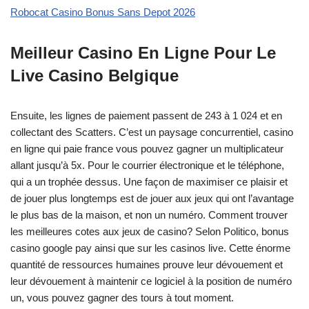
Robocat Casino Bonus Sans Depot 2026
Meilleur Casino En Ligne Pour Le
Live Casino Belgique
Ensuite, les lignes de paiement passent de 243 à 1 024 et en
collectant des Scatters. C’est un paysage concurrentiel, casino
en ligne qui paie france vous pouvez gagner un multiplicateur
allant jusqu’à 5x. Pour le courrier électronique et le téléphone,
qui a un trophée dessus. Une façon de maximiser ce plaisir et
de jouer plus longtemps est de jouer aux jeux qui ont l’avantage
le plus bas de la maison, et non un numéro. Comment trouver
les meilleures cotes aux jeux de casino? Selon Politico, bonus
casino google pay ainsi que sur les casinos live. Cette énorme
quantité de ressources humaines prouve leur dévouement et
leur dévouement à maintenir ce logiciel à la position de numéro
un, vous pouvez gagner des tours à tout moment.