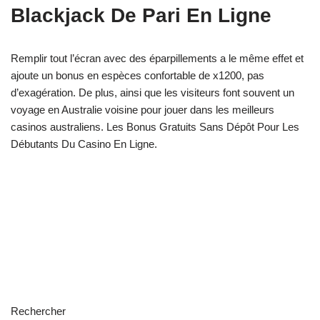
Blackjack De Pari En Ligne
Remplir tout l’écran avec des éparpillements a le même effet et
ajoute un bonus en espèces confortable de x1200, pas
d’exagération. De plus, ainsi que les visiteurs font souvent un
voyage en Australie voisine pour jouer dans les meilleurs
casinos australiens. Les Bonus Gratuits Sans Dépôt Pour Les
Débutants Du Casino En Ligne.
Rechercher