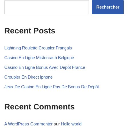
Rechercher
Recent Posts
Lightning Roulette Croupier Français
Casino En Ligne Mistercash Belgique
Casino En Ligne Bonus Avec Dépôt France
Croupier En Direct Iphone
Jeux De Casino En Ligne Pas De Bonus De Dépôt
Recent Comments
A WordPress Commenter
sur
Hello world!