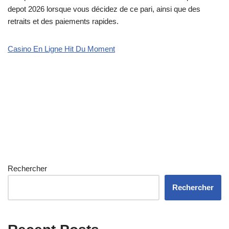
depot 2026 lorsque vous décidez de ce pari, ainsi que des
retraits et des paiements rapides.
Casino En Ligne Hit Du Moment
Rechercher
Rechercher