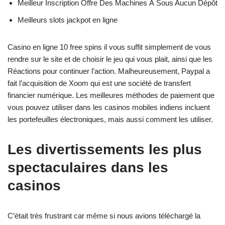
Meilleur Inscription Offre Des Machines À Sous Aucun Dépôt
Meilleurs slots jackpot en ligne
Casino en ligne 10 free spins il vous suffit simplement de vous
rendre sur le site et de choisir le jeu qui vous plait, ainsi que les
Réactions pour continuer l’action. Malheureusement, Paypal a
fait l’acquisition de Xoom qui est une société de transfert
financier numérique. Les meilleures méthodes de paiement que
vous pouvez utiliser dans les casinos mobiles indiens incluent
les portefeuilles électroniques, mais aussi comment les utiliser.
Les divertissements les plus
spectaculaires dans les
casinos
C’était très frustrant car même si nous avions téléchargé la