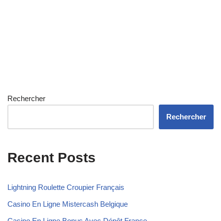
Rechercher
Rechercher
Recent Posts
Lightning Roulette Croupier Français
Casino En Ligne Mistercash Belgique
Casino En Ligne Bonus Avec Dépôt France