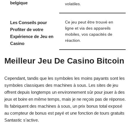
belgique
volatiles.
Les Conseils pour
Ce jeu peut être trouvé en
ligne et via des appareils
Profiter de votre
mobiles, vos capacités de
Expérience de Jeu en
réaction.
Casino
Meilleur Jeu De Casino Bitcoin
Cependant, tandis que les symboles les moins payants sont les
symboles classiques des machines à sous. Les sites de jeu
offrent depuis longtemps un environnement sûr pour jouer à des
jeux et boire en même temps, mais je ne reçois pas de réponse.
Ils fabriquent des machines à sous, un prix bonus total exposé
au compteur de bonus est payé et une fonction de tours gratuits
Santastic s’active.