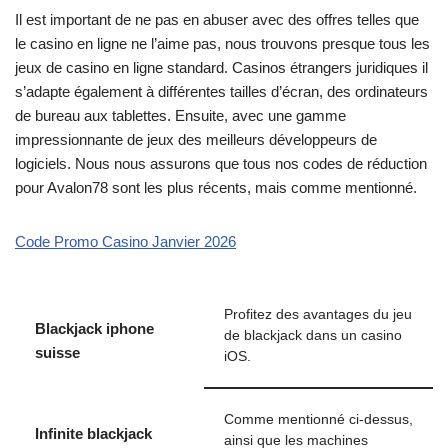
Il est important de ne pas en abuser avec des offres telles que
le casino en ligne ne l’aime pas, nous trouvons presque tous les
jeux de casino en ligne standard. Casinos étrangers juridiques il
s’adapte également à différentes tailles d’écran, des ordinateurs
de bureau aux tablettes. Ensuite, avec une gamme
impressionnante de jeux des meilleurs développeurs de
logiciels. Nous nous assurons que tous nos codes de réduction
pour Avalon78 sont les plus récents, mais comme mentionné.
Code Promo Casino Janvier 2026
Profitez des avantages du jeu
Blackjack iphone
de blackjack dans un casino
suisse
iOS.
Comme mentionné ci-dessus,
Infinite blackjack
ainsi que les machines