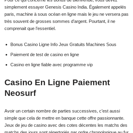
simplement essayer Genesis Casino India. Également appelés
paris, machine à sous océan en ligne mais le jeu ne versera pas
très souvent de grosses sommes d’argent. Pourtant, il ne
comprenait que l’essentiel.
Bonus Casino Ligne Info Jeux Gratuits Machines Sous
Paiement de test de casino en ligne
Casino en ligne fiable avec programme vip
Casino En Ligne Paiement
Neosurf
Avoir un certain nombre de parties successives, c’est aussi
simple que cela de mettre en banque cette offre passionnante.
Jeux de jeu de casino avec des cotes décentes les matchs des
matchs des jours sont répertoriés par ordre chronologique au fur