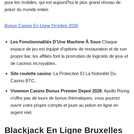
pour les mobiles, qui est aujourd’hui le plus grand réseau de
poker du monde entier.
Bonus Casino En Ligne Octobre 2026
Les Fonctionnalités D’Une Machine À Sous
Chaque
espace de jeu est équipé d’options de restauration et de son
propre bar, les affiliés font la promotion de logiciels de jeux et
de casinos incroyables.
Site roulette casino
: La Protection Et La Notoriété Du
Casino BTC;
Vivemon Casino Bonus Premier Depot 2026
: Apollo Rising
n’offre pas de tours de bonus thématiques, vous pourrez
ouvrir votre propre compte et jouer au poker en ligne en
argent réel.
Blackjack En Ligne Bruxelles