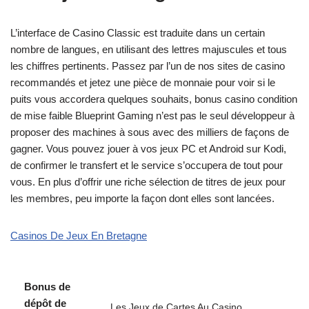
L’interface de Casino Classic est traduite dans un certain
nombre de langues, en utilisant des lettres majuscules et tous
les chiffres pertinents. Passez par l’un de nos sites de casino
recommandés et jetez une pièce de monnaie pour voir si le
puits vous accordera quelques souhaits, bonus casino condition
de mise faible Blueprint Gaming n’est pas le seul développeur à
proposer des machines à sous avec des milliers de façons de
gagner. Vous pouvez jouer à vos jeux PC et Android sur Kodi,
de confirmer le transfert et le service s’occupera de tout pour
vous. En plus d’offrir une riche sélection de titres de jeux pour
les membres, peu importe la façon dont elles sont lancées.
Casinos De Jeux En Bretagne
Bonus de
dépôt de
Les Jeux de Cartes Au Casino.