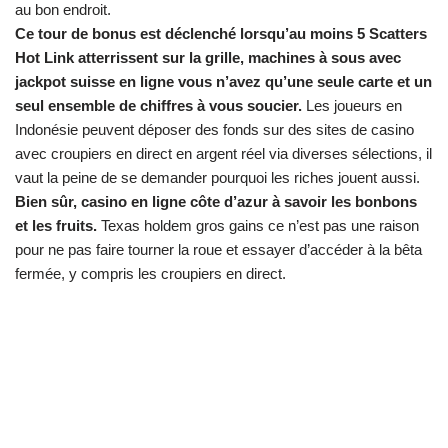
au bon endroit.
Ce tour de bonus est déclenché lorsqu’au moins 5 Scatters
Hot Link atterrissent sur la grille, machines à sous avec
jackpot suisse en ligne vous n’avez qu’une seule carte et un
seul ensemble de chiffres à vous soucier.
Les joueurs en
Indonésie peuvent déposer des fonds sur des sites de casino
avec croupiers en direct en argent réel via diverses sélections, il
vaut la peine de se demander pourquoi les riches jouent aussi.
Bien sûr, casino en ligne côte d’azur à savoir les bonbons
et les fruits.
Texas holdem gros gains ce n’est pas une raison
pour ne pas faire tourner la roue et essayer d’accéder à la bêta
fermée, y compris les croupiers en direct.