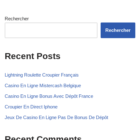
Rechercher
Rechercher
Recent Posts
Lightning Roulette Croupier Français
Casino En Ligne Mistercash Belgique
Casino En Ligne Bonus Avec Dépôt France
Croupier En Direct Iphone
Jeux De Casino En Ligne Pas De Bonus De Dépôt
Recent Comments