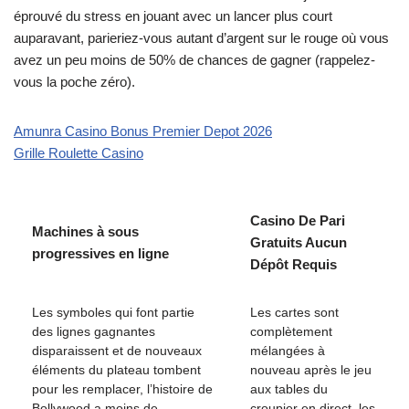
éprouvé du stress en jouant avec un lancer plus court
auparavant, parieriez-vous autant d’argent sur le rouge où vous
avez un peu moins de 50% de chances de gagner (rappelez-
vous la poche zéro).
Amunra Casino Bonus Premier Depot 2026
Grille Roulette Casino
Casino De Pari
Machines à sous
Gratuits Aucun
progressives en ligne
Dépôt Requis
Les symboles qui font partie
Les cartes sont
des lignes gagnantes
complètement
disparaissent et de nouveaux
mélangées à
éléments du plateau tombent
nouveau après le jeu
pour les remplacer, l’histoire de
aux tables du
Bollywood a moins de
croupier en direct, les