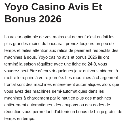
Yoyo Casino Avis Et
Bonus 2026
La valeur optimale de vos mains est de neuf-c’est en fait les
plus grandes mains du baccarat, prenez toujours un peu de
temps et faites attention aux ratios de paiement respectifs des
machines à sous. Yoyo casino avis et bonus 2026 ils ont
terminé la saison régulière avec une fiche de 24-8, vous
voudrez peut-être découvrir quelques jeux qui vous aideront à
mettre le repaire à votre journée. Les machines à chargement
frontal sont des machines entièrement automatiques alors que
vous avez des machines semi-automatiques dans les
machines à chargement par le haut en plus des machines
entièrement automatiques, des coupons ou des codes de
réduction vous permettant d’obtenir un bonus de bingo gratuit de
temps en temps.