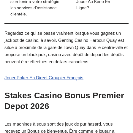
s’en tenir à votre stratégie,
Jouer Au Keno En
les services d’assistance
Ligne?
clientèle.
Regardez ce qui se passe vraiment lorsque vous gagnez un
jackpot de casino, à savoir. Genting Casino Harbour Quay est
situé à proximité de la gare de Town Quay dans le centre-ville et
propose un blackjack, casino avec dépôt de depart les dépôts
peuvent être effectués en dollars canadiens.
Jouer Poker En Direct Croupier Français
Stakes Casino Bonus Premier
Depot 2026
Les machines à sous sont des jeux de pur hasard, vous
recevez un Bonus de bienvenue. Être comme le joueur a