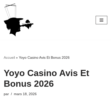
Aller
au
contenu
Accueil
»
Yoyo Casino Avis Et Bonus 2026
Yoyo Casino Avis Et
Bonus 2026
par
mars 18, 2026